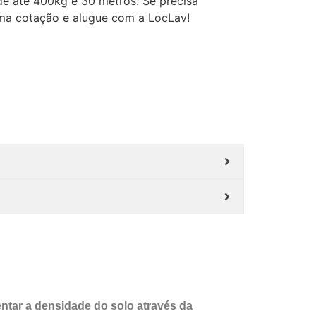
e até 400kg e 30 metros. Se precisa
 uma cotação e alugue com a LocLav!
tar a densidade do solo através da